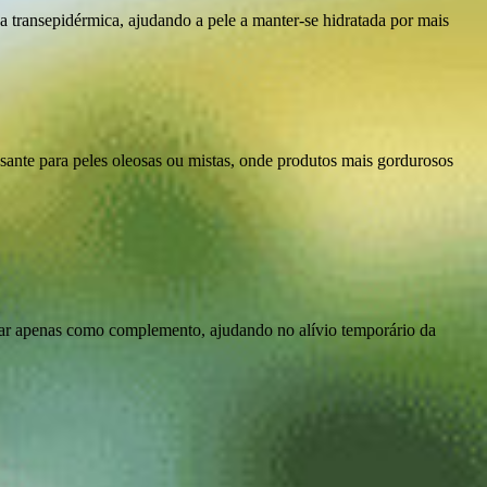
a transepidérmica, ajudando a pele a manter-se hidratada por mais
ssante para peles oleosas ou mistas, onde produtos mais gordurosos
uar apenas como complemento, ajudando no alívio temporário da