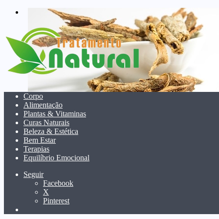
menu
Corpo
Alimentação
Plantas & Vitaminas
Curas Naturais
Beleza & Estética
Bem Estar
Terapias
Equilíbrio Emocional
Seguir
Facebook
X
Pinterest
Pesquisar
por