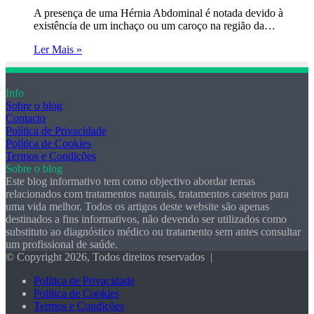
A presença de uma Hérnia Abdominal é notada devido à
existência de um inchaço ou um caroço na região da…
Ler Mais »
Info
Sobre o blog
Contacto
Política de Privacidade
Política de Cookies
Termos e Condições
Sobre o blog
Este blog informativo tem como objectivo abordar temas
relacionados com tratamentos naturais, tratamentos caseiros para
uma vida melhor. Todos os artigos deste website são apenas
destinados a fins informativos, não devendo ser utilizados como
substituto ao diagnóstico médico ou tratamento sem antes consultar
um profissional de saúde.
© Copyright 2026, Todos direitos reservados |
Política de Privacidade
Política de Cookies
Termos e Condições