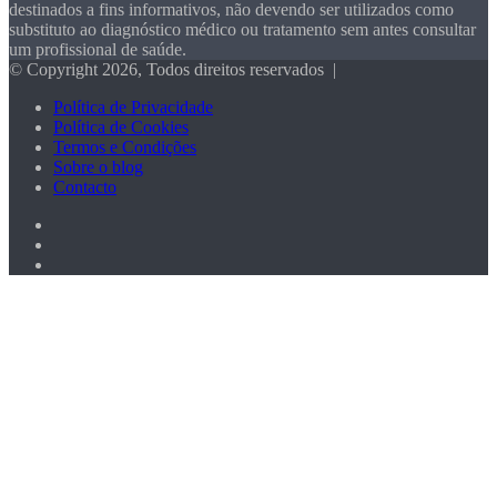
destinados a fins informativos, não devendo ser utilizados como
substituto ao diagnóstico médico ou tratamento sem antes consultar
um profissional de saúde.
© Copyright 2026, Todos direitos reservados |
Política de Privacidade
Política de Cookies
Termos e Condições
Sobre o blog
Contacto
Facebook
X
Pinterest
Botão
Voltar
ao
Topo