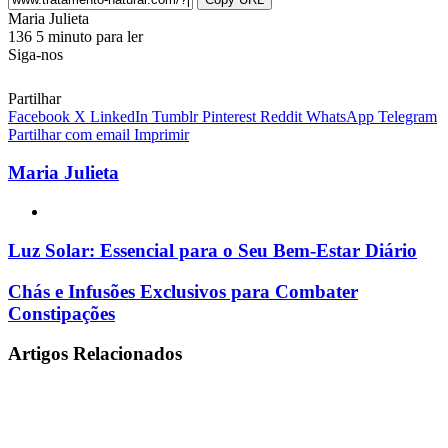
Send
Maria Julieta
an
136
5 minuto para ler
email
Siga-nos
Partilhar
Facebook
X
LinkedIn
Tumblr
Pinterest
Reddit
WhatsApp
Telegram
Partilhar com email
Imprimir
Maria Julieta
Website
Luz
Luz Solar: Essencial para o Seu Bem-Estar Diário
Solar:
Essencial
Chás
Chás e Infusões Exclusivos para Combater
para
e
Constipações
o
Infusões
Seu
Exclusivos
Artigos Relacionados
Bem-
para
Estar
Combater
Diário
Constipações