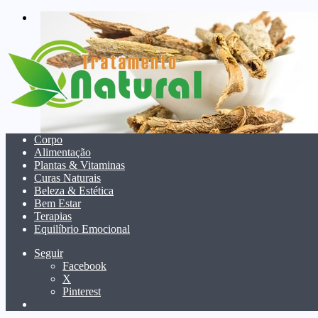
menu
Corpo
Alimentação
Plantas & Vitaminas
Curas Naturais
Beleza & Estética
Bem Estar
Terapias
Equilíbrio Emocional
Seguir
Facebook
X
Pinterest
Pesquisar
por