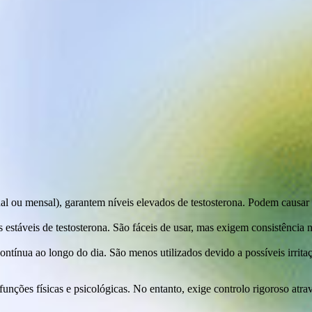
l ou mensal), garantem níveis elevados de testosterona. Podem causar 
estáveis de testosterona. São fáceis de usar, mas exigem consistência na
contínua ao longo do dia. São menos utilizados devido a possíveis irri
funções físicas e psicológicas. No entanto, exige controlo rigoroso atrav