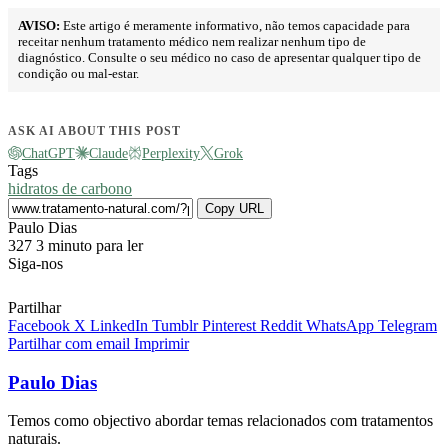
AVISO:
Este artigo é meramente informativo, não temos capacidade para
receitar nenhum tratamento médico nem realizar nenhum tipo de
diagnóstico. Consulte o seu médico no caso de apresentar qualquer tipo de
condição ou mal-estar.
ASK AI ABOUT THIS POST
ChatGPT
Claude
Perplexity
Grok
Tags
hidratos de carbono
Copy URL
Send
Paulo Dias
an
327
3 minuto para ler
email
Siga-nos
Partilhar
Facebook
X
LinkedIn
Tumblr
Pinterest
Reddit
WhatsApp
Telegram
Partilhar com email
Imprimir
Paulo Dias
Temos como objectivo abordar temas relacionados com tratamentos
naturais.