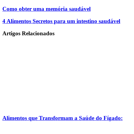
Como
Como obter uma memória saudável
obter
uma
4
4 Alimentos Secretos para um intestino saudável
memória
Alimentos
saudável
Secretos
Artigos Relacionados
para
um
intestino
saudável
Alimentos que Transformam a Saúde do Fígado: