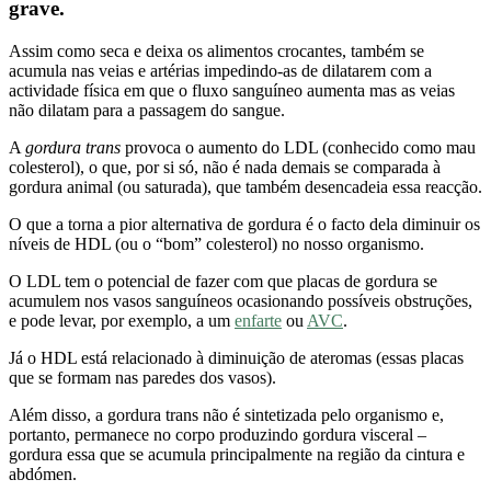
grave.
Assim como seca e deixa os alimentos crocantes, também se
acumula nas veias e artérias impedindo-as de dilatarem com a
actividade física em que o fluxo sanguíneo aumenta mas as veias
não dilatam para a passagem do sangue.
A
gordura trans
provoca o aumento do LDL (conhecido como mau
colesterol), o que, por si só, não é nada demais se comparada à
gordura animal (ou saturada), que também desencadeia essa reacção.
O que a torna a pior alternativa de gordura é o facto dela diminuir os
níveis de HDL (ou o “bom” colesterol) no nosso organismo.
O LDL tem o potencial de fazer com que placas de gordura se
acumulem nos vasos sanguíneos ocasionando possíveis obstruções,
e pode levar, por exemplo, a um
enfarte
ou
AVC
.
Já o HDL está relacionado à diminuição de ateromas (essas placas
que se formam nas paredes dos vasos).
Além disso, a gordura trans não é sintetizada pelo organismo e,
portanto, permanece no corpo produzindo gordura visceral –
gordura essa que se acumula principalmente na região da cintura e
abdómen.