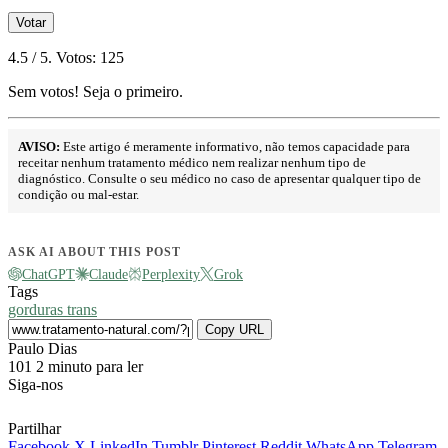
Votar
4.5
/ 5. Votos:
125
Sem votos! Seja o primeiro.
AVISO:
Este artigo é meramente informativo, não temos capacidade para
receitar nenhum tratamento médico nem realizar nenhum tipo de
diagnóstico. Consulte o seu médico no caso de apresentar qualquer tipo de
condição ou mal-estar.
ASK AI ABOUT THIS POST
ChatGPT
Claude
Perplexity
Grok
Tags
gorduras trans
Copy URL
Send
Paulo Dias
an
101
2 minuto para ler
email
Siga-nos
Partilhar
Facebook
X
LinkedIn
Tumblr
Pinterest
Reddit
WhatsApp
Telegram