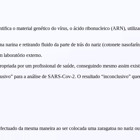
ifica o material genético do vírus, o ácido ribonucleico (ARN), util
 narina e retirando fluido da parte de trás do nariz (cotonete nasofarí
 laboratório externo.
opriada por um profissional de saúde, conseguindo mesmo assim existir
lusivo” para a análise de SARS-Cov-2. O resultado “inconclusivo” quer 
efectuado da mesma maneira ao ser colocada uma zaragatoa no nariz ou 