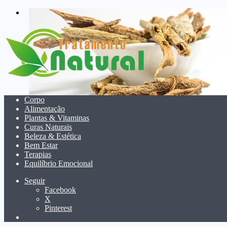
menu
Corpo
Alimentação
Plantas & Vitaminas
Curas Naturais
Beleza & Estética
Bem Estar
Terapias
Equilíbrio Emocional
Seguir
Facebook
X
Pinterest
Pesquisar
por