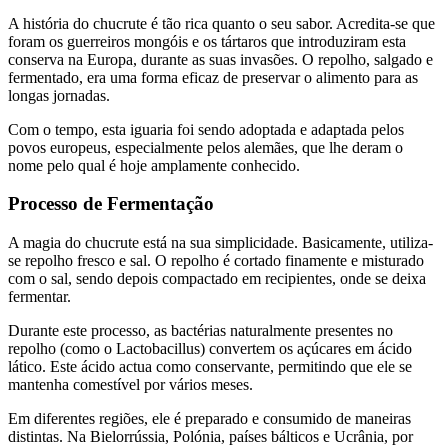
A história do chucrute é tão rica quanto o seu sabor. Acredita-se que
foram os guerreiros mongóis e os tártaros que introduziram esta
conserva na Europa, durante as suas invasões. O repolho, salgado e
fermentado, era uma forma eficaz de preservar o alimento para as
longas jornadas.
Com o tempo, esta iguaria foi sendo adoptada e adaptada pelos
povos europeus, especialmente pelos alemães, que lhe deram o
nome pelo qual é hoje amplamente conhecido.
Processo de Fermentação
A magia do chucrute está na sua simplicidade. Basicamente, utiliza-
se repolho fresco e sal. O repolho é cortado finamente e misturado
com o sal, sendo depois compactado em recipientes, onde se deixa
fermentar.
Durante este processo, as bactérias naturalmente presentes no
repolho (como o Lactobacillus) convertem os açúcares em ácido
lático. Este ácido actua como conservante, permitindo que ele se
mantenha comestível por vários meses.
Em diferentes regiões, ele é preparado e consumido de maneiras
distintas. Na Bielorrússia, Polónia, países bálticos e Ucrânia, por