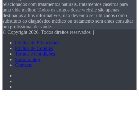
relacionados com tratamentos naturais, tratamentos caseiros para
uma vida melhor. Todos os artigos deste website são apenas
destinados a fins informativos, não devendo ser utilizados como
substituto ao diagnóstico médico ou tratamento sem antes consultar
um profissional de saúde.
© Copyright 2026, Todos direitos reservados |
Política de Privacidade
Política de Cookies
Termos e Condições
Sobre o blog
Contacto
Facebook
X
Pinterest
Botão
Voltar
ao
Topo