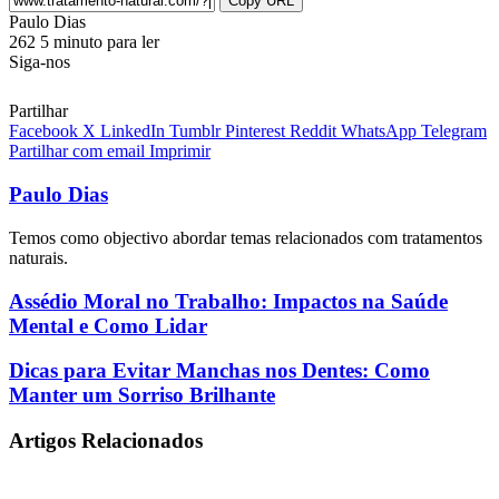
Copy URL
Send
Paulo Dias
an
262
5 minuto para ler
email
Siga-nos
Partilhar
Facebook
X
LinkedIn
Tumblr
Pinterest
Reddit
WhatsApp
Telegram
Partilhar com email
Imprimir
Paulo Dias
Temos como objectivo abordar temas relacionados com tratamentos
naturais.
Assédio
Assédio Moral no Trabalho: Impactos na Saúde
Moral
Mental e Como Lidar
no
Trabalho:
Dicas
Dicas para Evitar Manchas nos Dentes: Como
Impactos
para
Manter um Sorriso Brilhante
na
Evitar
Saúde
Manchas
Mental
Artigos Relacionados
nos
e
Dentes:
Como
Como
Lidar