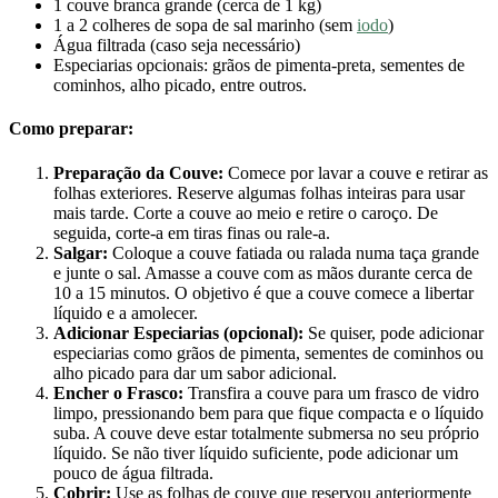
1 couve branca grande (cerca de 1 kg)
1 a 2 colheres de sopa de sal marinho (sem
iodo
)
Água filtrada (caso seja necessário)
Especiarias opcionais: grãos de pimenta-preta, sementes de
cominhos, alho picado, entre outros.
Como preparar:
Preparação da Couve:
Comece por lavar a couve e retirar as
folhas exteriores. Reserve algumas folhas inteiras para usar
mais tarde. Corte a couve ao meio e retire o caroço. De
seguida, corte-a em tiras finas ou rale-a.
Salgar:
Coloque a couve fatiada ou ralada numa taça grande
e junte o sal. Amasse a couve com as mãos durante cerca de
10 a 15 minutos. O objetivo é que a couve comece a libertar
líquido e a amolecer.
Adicionar Especiarias (opcional):
Se quiser, pode adicionar
especiarias como grãos de pimenta, sementes de cominhos ou
alho picado para dar um sabor adicional.
Encher o Frasco:
Transfira a couve para um frasco de vidro
limpo, pressionando bem para que fique compacta e o líquido
suba. A couve deve estar totalmente submersa no seu próprio
líquido. Se não tiver líquido suficiente, pode adicionar um
pouco de água filtrada.
Cobrir:
Use as folhas de couve que reservou anteriormente