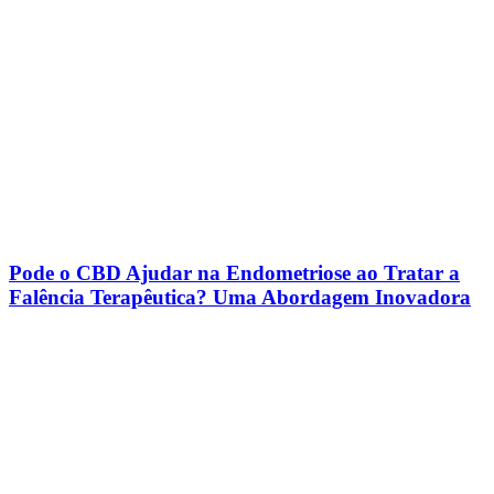
e
Adapte
Sua
Dieta
Pode o CBD Ajudar na Endometriose ao Tratar a
Falência Terapêutica? Uma Abordagem Inovadora