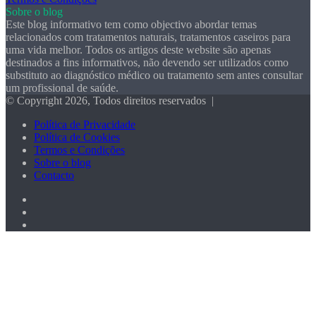
Sobre o blog
Este blog informativo tem como objectivo abordar temas
relacionados com tratamentos naturais, tratamentos caseiros para
uma vida melhor. Todos os artigos deste website são apenas
destinados a fins informativos, não devendo ser utilizados como
substituto ao diagnóstico médico ou tratamento sem antes consultar
um profissional de saúde.
© Copyright 2026, Todos direitos reservados |
Política de Privacidade
Política de Cookies
Termos e Condições
Sobre o blog
Contacto
Facebook
X
Pinterest
Botão
Voltar
ao
Topo