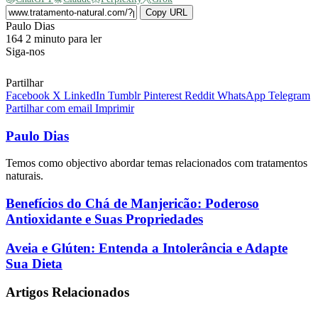
Copy URL
Send
Paulo Dias
an
164
2 minuto para ler
email
Siga-nos
Partilhar
Facebook
X
LinkedIn
Tumblr
Pinterest
Reddit
WhatsApp
Telegram
Partilhar com email
Imprimir
Paulo Dias
Temos como objectivo abordar temas relacionados com tratamentos
naturais.
Benefícios
Benefícios do Chá de Manjericão: Poderoso
do
Antioxidante e Suas Propriedades
Chá
de
Aveia
Aveia e Glúten: Entenda a Intolerância e Adapte
Manjericão:
e
Sua Dieta
Poderoso
Glúten:
Antioxidante
Entenda
e
Artigos Relacionados
a
Suas
Intolerância
Propriedades