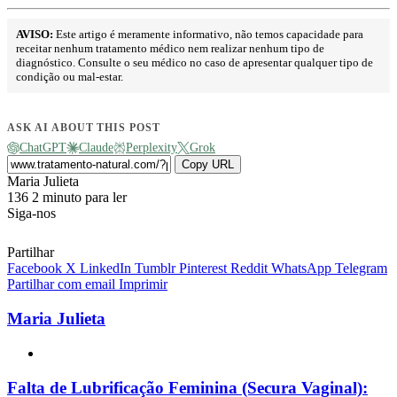
AVISO:
Este artigo é meramente informativo, não temos capacidade para
receitar nenhum tratamento médico nem realizar nenhum tipo de
diagnóstico. Consulte o seu médico no caso de apresentar qualquer tipo de
condição ou mal-estar.
ASK AI ABOUT THIS POST
ChatGPT
Claude
Perplexity
Grok
Copy URL
Send
Maria Julieta
an
136
2 minuto para ler
email
Siga-nos
Partilhar
Facebook
X
LinkedIn
Tumblr
Pinterest
Reddit
WhatsApp
Telegram
Partilhar com email
Imprimir
Maria Julieta
Website
Falta
Falta de Lubrificação Feminina (Secura Vaginal):