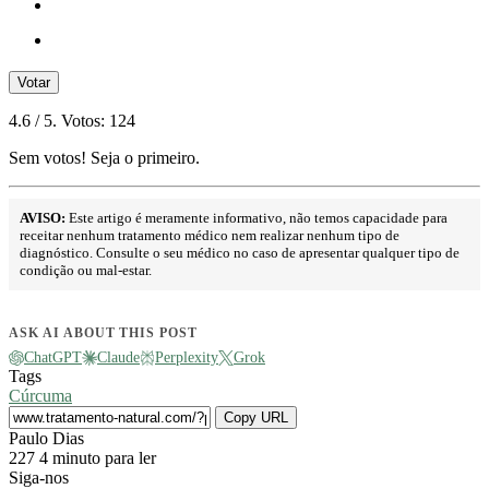
Votar
4.6
/ 5. Votos:
124
Sem votos! Seja o primeiro.
AVISO:
Este artigo é meramente informativo, não temos capacidade para
receitar nenhum tratamento médico nem realizar nenhum tipo de
diagnóstico. Consulte o seu médico no caso de apresentar qualquer tipo de
condição ou mal-estar.
ASK AI ABOUT THIS POST
ChatGPT
Claude
Perplexity
Grok
Tags
Cúrcuma
Copy URL
Send
Paulo Dias
an
227
4 minuto para ler
email
Siga-nos