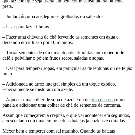
que faz com que seja usada também como substituto da pimenta
preta.
– Juntar cúrcuma aos legumes grelhados ou salteados.
– Usar para fazer húmus.
– Fazer uma chávena de chá fervendo as sementes em água e
deixando em infusão por 10 minutos.
– Torrar sementes de cúrcuma, depois triturá-las num moedor de
café e polvilhar o pó em frutos secos, saladas e sopas.
– Usar para temperar sopas, em particular as de lentilhas ou de feijão
preto.
– Adicionada ao arroz integral simples dá um toque exótico,
especialmente se misturar com azeite.
– Aquecer uma colher de sopa de azeite ou de
óleo de coco
numa
panela e adicionar uma colher de chá de sementes de curcuma.
Assim que começarem a crepitar, o que vai acontecer em segundos,
acrescentar a curcuma em pó e duas batatas já cozidas e cortadas.
Mexer bem e temperar com sal marinho. Quando as batatas