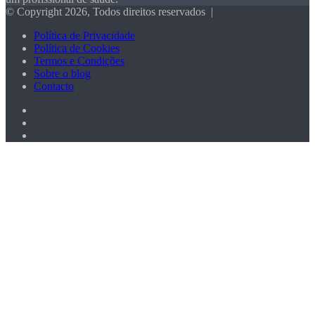
© Copyright 2026, Todos direitos reservados |
Política de Privacidade
Política de Cookies
Termos e Condições
Sobre o blog
Contacto
Facebook
X
Pinterest
Botão
Voltar
ao
Topo