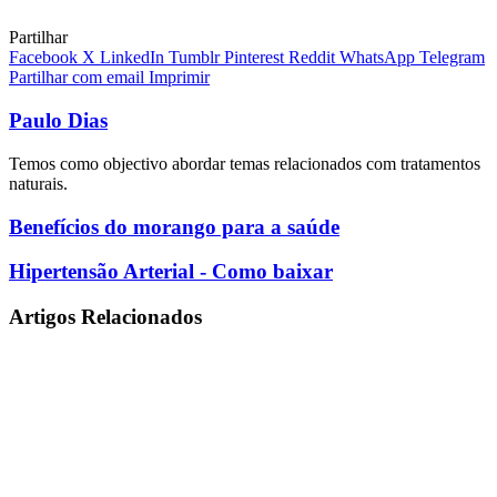
Partilhar
Facebook
X
LinkedIn
Tumblr
Pinterest
Reddit
WhatsApp
Telegram
Partilhar com email
Imprimir
Paulo Dias
Temos como objectivo abordar temas relacionados com tratamentos
naturais.
Benefícios
Benefícios do morango para a saúde
do
morango
Hipertensão
Hipertensão Arterial - Como baixar
para
Arterial
a
-
Artigos Relacionados
saúde
Como
baixar