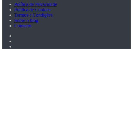
Política de Privacidade
Política de Cookies
Termos e Condições
Sobre o blog
Contacto
Facebook
X
Pinterest
Botão
Voltar
ao
Topo