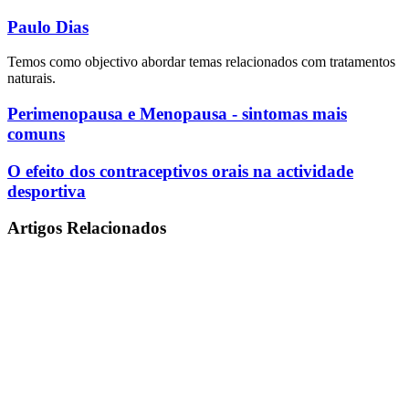
Paulo Dias
Temos como objectivo abordar temas relacionados com tratamentos
naturais.
Perimenopausa
Perimenopausa e Menopausa - sintomas mais
e
comuns
Menopausa
-
O
O efeito dos contraceptivos orais na actividade
sintomas
efeito
desportiva
mais
dos
comuns
contraceptivos
Artigos Relacionados
orais
na
actividade
desportiva