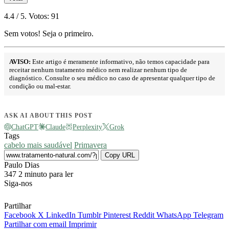
4.4
/ 5. Votos:
91
Sem votos! Seja o primeiro.
AVISO:
Este artigo é meramente informativo, não temos capacidade para
receitar nenhum tratamento médico nem realizar nenhum tipo de
diagnóstico. Consulte o seu médico no caso de apresentar qualquer tipo de
condição ou mal-estar.
ASK AI ABOUT THIS POST
ChatGPT
Claude
Perplexity
Grok
Tags
cabelo mais saudável
Primavera
Copy URL
Send
Paulo Dias
an
347
2 minuto para ler
email
Siga-nos
Partilhar
Facebook
X
LinkedIn
Tumblr
Pinterest
Reddit
WhatsApp
Telegram
Partilhar com email
Imprimir