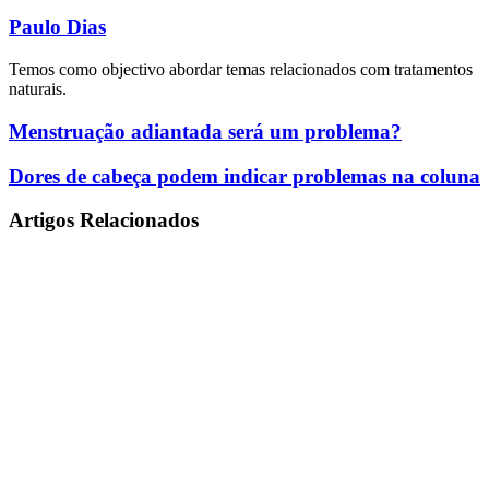
Paulo Dias
Temos como objectivo abordar temas relacionados com tratamentos
naturais.
Menstruação
Menstruação adiantada será um problema?
adiantada
será
Dores
Dores de cabeça podem indicar problemas na coluna
um
de
problema?
cabeça
Artigos Relacionados
podem
indicar
problemas
na
coluna