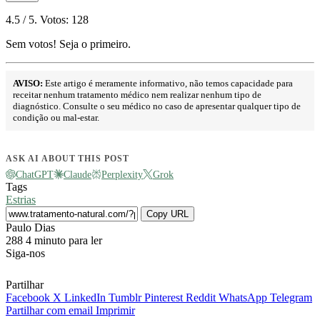
4.5
/ 5. Votos:
128
Sem votos! Seja o primeiro.
AVISO:
Este artigo é meramente informativo, não temos capacidade para
receitar nenhum tratamento médico nem realizar nenhum tipo de
diagnóstico. Consulte o seu médico no caso de apresentar qualquer tipo de
condição ou mal-estar.
ASK AI ABOUT THIS POST
ChatGPT
Claude
Perplexity
Grok
Tags
Estrias
Copy URL
Send
Paulo Dias
an
288
4 minuto para ler
email
Siga-nos
Partilhar
Facebook
X
LinkedIn
Tumblr
Pinterest
Reddit
WhatsApp
Telegram
Partilhar com email
Imprimir