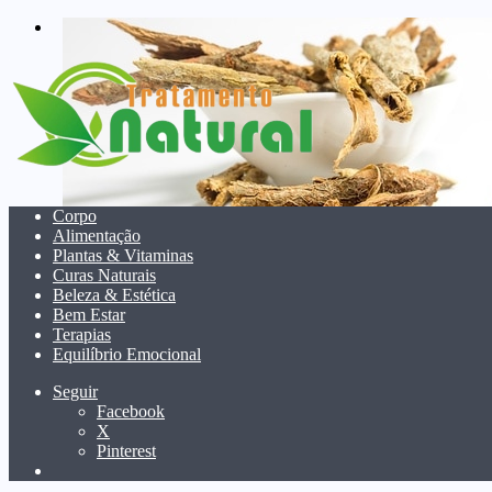
menu
Corpo
Alimentação
Plantas & Vitaminas
Curas Naturais
Beleza & Estética
Bem Estar
Terapias
Equilíbrio Emocional
Seguir
Facebook
X
Pinterest
Pesquisar
por