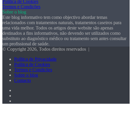
Política de Cookies
Termos e Condições
Sobre o blog
Este blog informativo tem como objectivo abordar temas
relacionados com tratamentos naturais, tratamentos caseiros para
uma vida melhor. Todos os artigos deste website são apenas
destinados a fins informativos, não devendo ser utilizados como
substituto ao diagnóstico médico ou tratamento sem antes consultar
um profissional de saúde.
© Copyright 2026, Todos direitos reservados |
Política de Privacidade
Política de Cookies
Termos e Condições
Sobre o blog
Contacto
Facebook
X
Pinterest
Botão
Voltar
ao
Topo