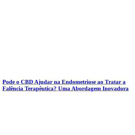
normal?
Pode o CBD Ajudar na Endometriose ao Tratar a
Falência Terapêutica? Uma Abordagem Inovadora