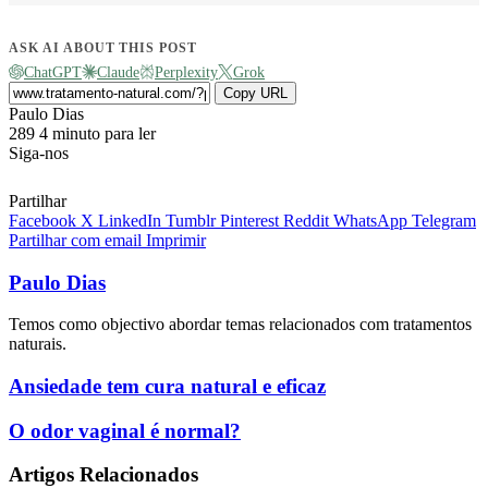
ASK AI ABOUT THIS POST
ChatGPT
Claude
Perplexity
Grok
Copy URL
Send
Paulo Dias
an
289
4 minuto para ler
email
Siga-nos
Partilhar
Facebook
X
LinkedIn
Tumblr
Pinterest
Reddit
WhatsApp
Telegram
Partilhar com email
Imprimir
Paulo Dias
Temos como objectivo abordar temas relacionados com tratamentos
naturais.
Ansiedade
Ansiedade tem cura natural e eficaz
tem
cura
O
O odor vaginal é normal?
natural
odor
e
vaginal
Artigos Relacionados
eficaz
é