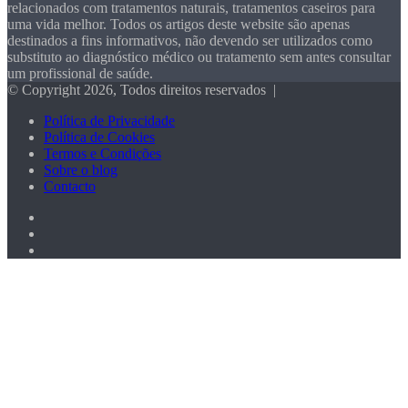
relacionados com tratamentos naturais, tratamentos caseiros para
uma vida melhor. Todos os artigos deste website são apenas
destinados a fins informativos, não devendo ser utilizados como
substituto ao diagnóstico médico ou tratamento sem antes consultar
um profissional de saúde.
© Copyright 2026, Todos direitos reservados |
Política de Privacidade
Política de Cookies
Termos e Condições
Sobre o blog
Contacto
Facebook
X
Pinterest
Botão
Voltar
ao
Topo