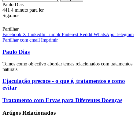
Send
Paulo Dias
an
441
4 minuto para ler
email
Siga-nos
Partilhar
Facebook
X
LinkedIn
Tumblr
Pinterest
Reddit
WhatsApp
Telegram
Partilhar com email
Imprimir
Paulo Dias
Temos como objectivo abordar temas relacionados com tratamentos
naturais.
Ejaculação
Ejaculação precoce - o que é, tratamentos e como
precoce
evitar
-
o
Tratamento
Tratamento com Ervas para Diferentes Doenças
que
com
é,
Ervas
Artigos Relacionados
tratamentos
para
e
Diferentes
como
Doenças
evitar