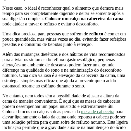
Neste caso, o ideal é reconhecer qual o alimento que demora mais
tempo para ser completamente digerido e deitar-se somente após a
sua digestão completa.
Colocar um calço na cabeceira da cama
pode ajudar a travar o refluxo e evitar o desconforto.
Uma dica preciosa para pessoas que sofrem de
refluxo
é comer em
pouca quantidade, mas várias vezes ao dia, evitando fazer refeições
pesadas e o consumo de bebidas junto à refeição.
Além das mudanças dietéticas e dos hábitos de vida recomendados
para aliviar os sintomas do refluxo gastroesofágico, pequenas
alterações no ambiente de descanso podem fazer uma grande
diferença na qualidade do sono e na minimização do desconforto
noturno. Uma dica valiosa é a elevação da cabeceira da cama, uma
estratégia simples mas eficaz que ajuda a prevenir que o ácido
estomacal retorne ao esôfago durante o sono.
No entanto, nem todos têm a possibilidade de ajustar a altura da
cama de maneira conveniente. É aqui que as mesas de cabeceira
podem desempenhar um papel inusitado e extremamente útil.
Colocar blocos ou calços sob as pernas da
mesa de cabeceira
para
elevar ligeiramente o lado da cama onde repousa a cabeça pode ser
uma solução prática para quem sofre de refluxo noturno. Esta ligeira
inclinação permite que a gravidade auxilie na manutenção do ácido