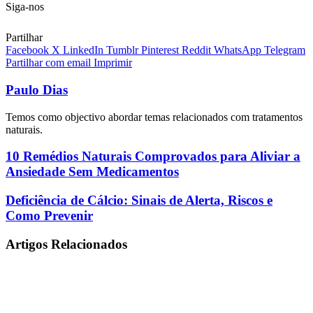
email
Siga-nos
Partilhar
Facebook
X
LinkedIn
Tumblr
Pinterest
Reddit
WhatsApp
Telegram
Partilhar com email
Imprimir
Paulo Dias
Temos como objectivo abordar temas relacionados com tratamentos
naturais.
10
10 Remédios Naturais Comprovados para Aliviar a
Remédios
Ansiedade Sem Medicamentos
Naturais
Comprovados
Deficiência
Deficiência de Cálcio: Sinais de Alerta, Riscos e
para
de
Como Prevenir
Aliviar
Cálcio:
a
Sinais
Ansiedade
Artigos Relacionados
de
Sem
Alerta,
Medicamentos
Riscos
e
Como
Prevenir