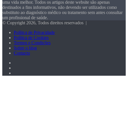
uma vida melhor. Todos os artigos deste website são apenas
destinados a fins informativos, não devendo ser utilizados como
substituto ao diagnóstico médico ou tratamento sem antes consultar
um profissional de saúde.
© Copyright 2026, Todos direitos reservados |
Política de Privacidade
Política de Cookies
Termos e Condições
Sobre o blog
Contacto
Facebook
X
Pinterest
Botão
Voltar
ao
Topo